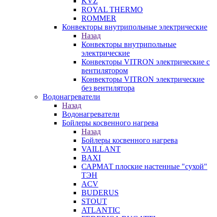
KVZ
ROYAL THERMO
ROMMER
Конвекторы внутрипольные электрические
Назад
Конвекторы внутрипольные
электрические
Конвекторы VITRON электрические с
вентилятором
Конвекторы VITRON электрические
без вентилятора
Водонагреватели
Назад
Водонагреватели
Бойлеры косвенного нагрева
Назад
Бойлеры косвенного нагрева
VAILLANT
BAXI
САРМАТ плоские настенные "сухой"
ТЭН
ACV
BUDERUS
STOUT
ATLANTIC