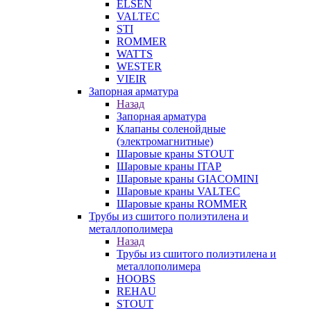
ELSEN
VALTEC
STI
ROMMER
WATTS
WESTER
VIEIR
Запорная арматура
Назад
Запорная арматура
Клапаны соленойдные
(электромагнитные)
Шаровые краны STOUT
Шаровые краны ITAP
Шаровые краны GIACOMINI
Шаровые краны VALTEC
Шаровые краны ROMMER
Трубы из сшитого полиэтилена и
металлополимера
Назад
Трубы из сшитого полиэтилена и
металлополимера
HOOBS
REHAU
STOUT