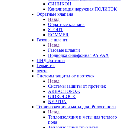
СИНИКОН
Канализация наружная ПОЛИТЭК
Обратные клапана
Назад
Обратные клапана
STOUT
ROMMER
Газовые шланги
Назад
Газовые шланги
Подводка сильфонная AYVAX
ПНД фитинги
Герметик
лента
Системы защиты от протечек
Назад
Системы защиты от протечек
АКВАСТОРОЖ
GIDROLOCK
NEPTUN
Теплоизоляция и маты для тёплого пола
Назад
Теплоизоляция и маты для тёплого
пола
Теплоизоляция трубчатая