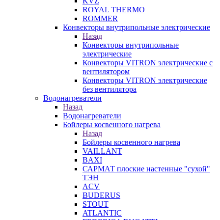
KVZ
ROYAL THERMO
ROMMER
Конвекторы внутрипольные электрические
Назад
Конвекторы внутрипольные
электрические
Конвекторы VITRON электрические с
вентилятором
Конвекторы VITRON электрические
без вентилятора
Водонагреватели
Назад
Водонагреватели
Бойлеры косвенного нагрева
Назад
Бойлеры косвенного нагрева
VAILLANT
BAXI
САРМАТ плоские настенные "сухой"
ТЭН
ACV
BUDERUS
STOUT
ATLANTIC