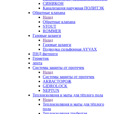
СИНИКОН
Канализация наружная ПОЛИТЭК
Обратные клапана
Назад
Обратные клапана
STOUT
ROMMER
Газовые шланги
Назад
Газовые шланги
Подводка сильфонная AYVAX
ПНД фитинги
Герметик
лента
Системы защиты от протечек
Назад
Системы защиты от протечек
АКВАСТОРОЖ
GIDROLOCK
NEPTUN
Теплоизоляция и маты для тёплого пола
Назад
Теплоизоляция и маты для тёплого
пола
Теплоизоляция трубчатая