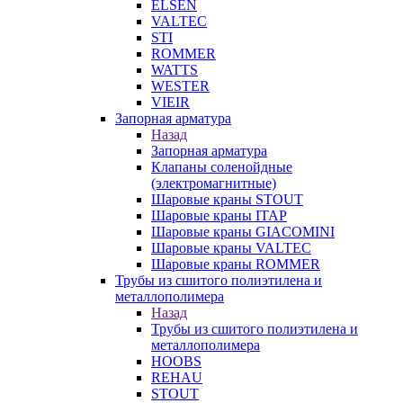
ELSEN
VALTEC
STI
ROMMER
WATTS
WESTER
VIEIR
Запорная арматура
Назад
Запорная арматура
Клапаны соленойдные
(электромагнитные)
Шаровые краны STOUT
Шаровые краны ITAP
Шаровые краны GIACOMINI
Шаровые краны VALTEC
Шаровые краны ROMMER
Трубы из сшитого полиэтилена и
металлополимера
Назад
Трубы из сшитого полиэтилена и
металлополимера
HOOBS
REHAU
STOUT