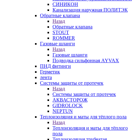
СИНИКОН
Канализация наружная ПОЛИТЭК
Обратные клапана
Назад
Обратные клапана
STOUT
ROMMER
Газовые шланги
Назад
Газовые шланги
Подводка сильфонная AYVAX
ПНД фитинги
Герметик
лента
Системы защиты от протечек
Назад
Системы защиты от протечек
АКВАСТОРОЖ
GIDROLOCK
NEPTUN
Теплоизоляция и маты для тёплого пола
Назад
Теплоизоляция и маты для тёплого
пола
Теплоизоляция трубчатая