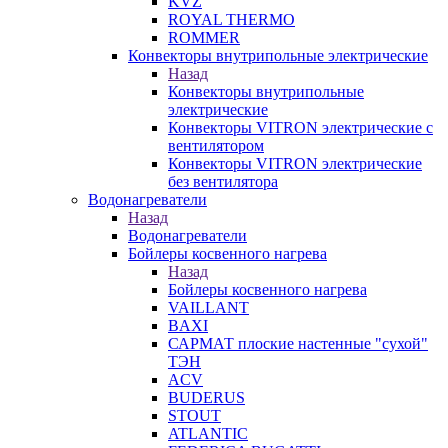
KVZ
ROYAL THERMO
ROMMER
Конвекторы внутрипольные электрические
Назад
Конвекторы внутрипольные
электрические
Конвекторы VITRON электрические с
вентилятором
Конвекторы VITRON электрические
без вентилятора
Водонагреватели
Назад
Водонагреватели
Бойлеры косвенного нагрева
Назад
Бойлеры косвенного нагрева
VAILLANT
BAXI
САРМАТ плоские настенные "сухой"
ТЭН
ACV
BUDERUS
STOUT
ATLANTIC