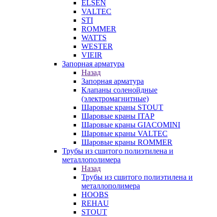
ELSEN
VALTEC
STI
ROMMER
WATTS
WESTER
VIEIR
Запорная арматура
Назад
Запорная арматура
Клапаны соленойдные
(электромагнитные)
Шаровые краны STOUT
Шаровые краны ITAP
Шаровые краны GIACOMINI
Шаровые краны VALTEC
Шаровые краны ROMMER
Трубы из сшитого полиэтилена и
металлополимера
Назад
Трубы из сшитого полиэтилена и
металлополимера
HOOBS
REHAU
STOUT