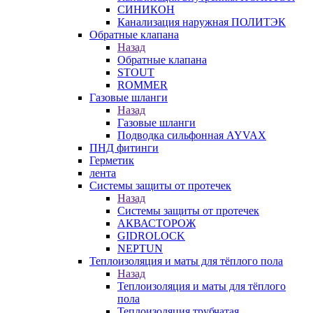
СИНИКОН
Канализация наружная ПОЛИТЭК
Обратные клапана
Назад
Обратные клапана
STOUT
ROMMER
Газовые шланги
Назад
Газовые шланги
Подводка сильфонная AYVAX
ПНД фитинги
Герметик
лента
Системы защиты от протечек
Назад
Системы защиты от протечек
АКВАСТОРОЖ
GIDROLOCK
NEPTUN
Теплоизоляция и маты для тёплого пола
Назад
Теплоизоляция и маты для тёплого
пола
Теплоизоляция трубчатая