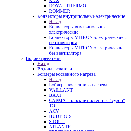
KVZ
ROYAL THERMO
ROMMER
Конвекторы внутрипольные электрические
Назад
Конвекторы внутрипольные
электрические
Конвекторы VITRON электрические с
вентилятором
Конвекторы VITRON электрические
без вентилятора
Водонагреватели
Назад
Водонагреватели
Бойлеры косвенного нагрева
Назад
Бойлеры косвенного нагрева
VAILLANT
BAXI
САРМАТ плоские настенные "сухой"
ТЭН
ACV
BUDERUS
STOUT
ATLANTIC