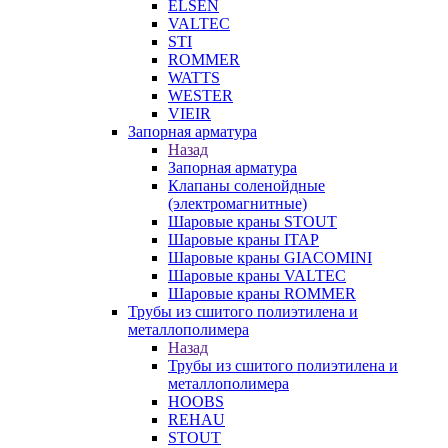
ELSEN
VALTEC
STI
ROMMER
WATTS
WESTER
VIEIR
Запорная арматура
Назад
Запорная арматура
Клапаны соленойдные
(электромагнитные)
Шаровые краны STOUT
Шаровые краны ITAP
Шаровые краны GIACOMINI
Шаровые краны VALTEC
Шаровые краны ROMMER
Трубы из сшитого полиэтилена и
металлополимера
Назад
Трубы из сшитого полиэтилена и
металлополимера
HOOBS
REHAU
STOUT