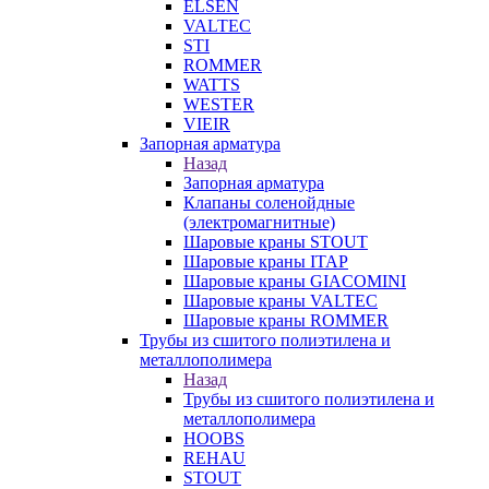
ELSEN
VALTEC
STI
ROMMER
WATTS
WESTER
VIEIR
Запорная арматура
Назад
Запорная арматура
Клапаны соленойдные
(электромагнитные)
Шаровые краны STOUT
Шаровые краны ITAP
Шаровые краны GIACOMINI
Шаровые краны VALTEC
Шаровые краны ROMMER
Трубы из сшитого полиэтилена и
металлополимера
Назад
Трубы из сшитого полиэтилена и
металлополимера
HOOBS
REHAU
STOUT